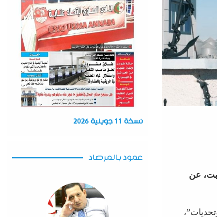
نسخة 11 جويلية 2026
عمود بالمرصاد
بت، عن
تحديات”،