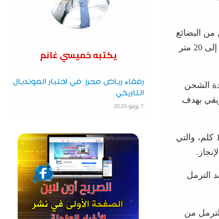
ته الاستعابية إلى 26 مليون طن من البضائع
العامة و5 مليون حاوية مكافئ، بالإضافة إلى إنجاز أرصفة جديدة بعمق يصل إلى 20 متر
يكتبه خميسي غانم
رفقاء رياض محرز في اختبار المونديال
دة الشحن
التاريخي
ريقي بهدف
7 يونيو 2026
وكشف رخروخ أيضا، الشبكة الحديدية المتصلة بميناء جن جن على طول 110 كلم، والتي
نجاز.
د الترمل
يا لظاهرة الترمل من