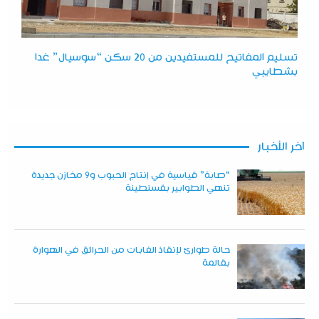
تسليم المفاتيح للمستفيدين من 20 سكن “سوسيال” غدا
بشطايبي
آخر الأخبار
“صابة” قياسية في إنتاج الحبوب و9 مخازن جديدة
تنهي الطوابير بقسنطينة
حالة طوارئ لإنقاذ الغابات من الحرائق في الهوارة
بقالمة