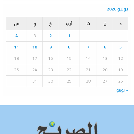
a
S
r
يوليو 2026
c
E
h
د
ن
ث
أرب
خ
ج
س
f
A
o
4
3
2
1
r
R
:
11
10
9
8
7
6
5
C
18
17
16
15
14
13
12
H
25
24
23
22
21
20
19
31
30
29
28
27
26
« يونيو