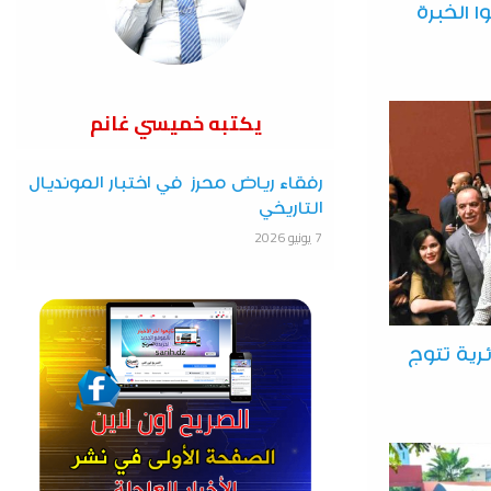
 الخبرة
يكتبه خميسي غانم
رفقاء رياض محرز في اختبار المونديال
التاريخي
7 يونيو 2026
رية تتوج