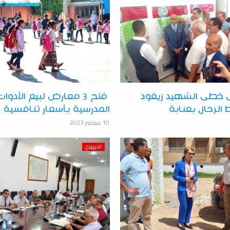
 خطى الشهيد زيغود
فتح 3 معارض لبيع الأدوا
لرحال بعنابة
المدرسية بأسعار تنافسية‎
10 سبتمبر 2023
الجهوي