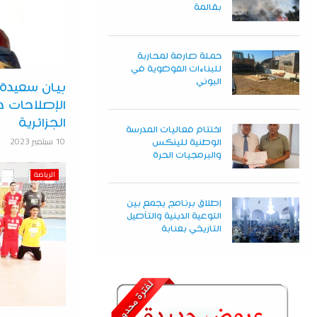
بقالمة
حملة صارمة لمحاربة
للبناءات الفوضوية في
البوني
بيان سعيدة 
الإصلاحات ح
الجزائرية
اختتام فعاليات المدرسة
10 سبتمبر 2023
الوطنية للينكس
والبرمجيات الحرة
الرياضة
إطلاق برنامج يجمع بين
التوعية الدينية والتأصيل
التاريخي بعنابة