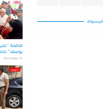
فيسبوك
قافلة “على
يوسف” تحط ا
10 سبتمبر 2023
الجهوي