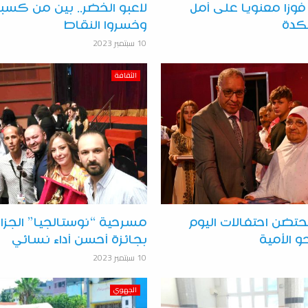
فوزا معنويا على أمل
لاعبو الخضر.. بين من كسبوا
كدة
وخسروا النقاط
10 سبتمبر 2023
الثقافة
تضن احتفالات اليوم
مسرحية “نوستالجيا” الجزائ
و الأمية
بجائزة أحسن أداء نسائي
10 سبتمبر 2023
الجهوي