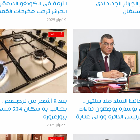
لجزائر الجديد لدى
الأزمة في الكونغو الديمقرا
سنغال
الجزائر ترحب مخرجات القمة 
9 فبراير 2025
أخبارعنابة
ائط السند منذ سنتين..
بعد 8 أشهر من ترحيلهم..
بوسدرة يوجهون نداءات
يطالب به سكان 
يس الدائرة ووالي عنابة
ببوزعرورة
9 فبراير 2025
أخبارعنابة