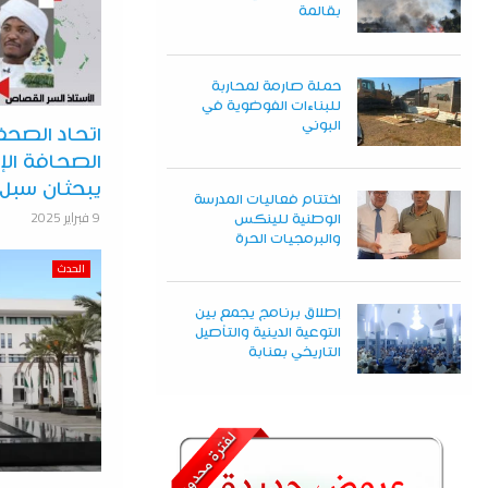
بقالمة
حملة صارمة لمحاربة
للبناءات الفوضوية في
البوني
اتحاد الصحفي
الصحافة الإ
يبحثان سبل 
اختتام فعاليات المدرسة
9 فبراير 2025
الوطنية للينكس
والبرمجيات الحرة
الحدث
إطلاق برنامج يجمع بين
التوعية الدينية والتأصيل
التاريخي بعنابة