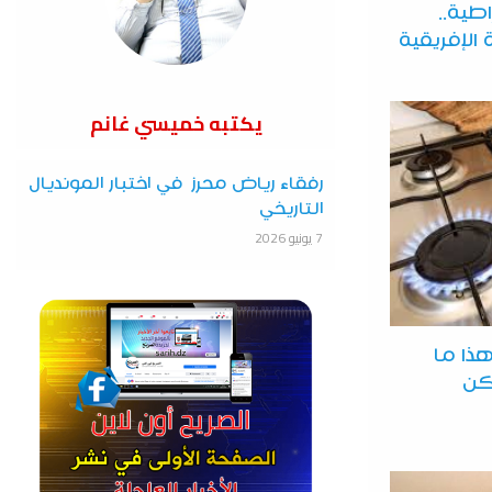
طية..
الإفريقية
يكتبه خميسي غانم
رفقاء رياض محرز في اختبار المونديال
التاريخي
7 يونيو 2026
 هذا ما
234 مسكن