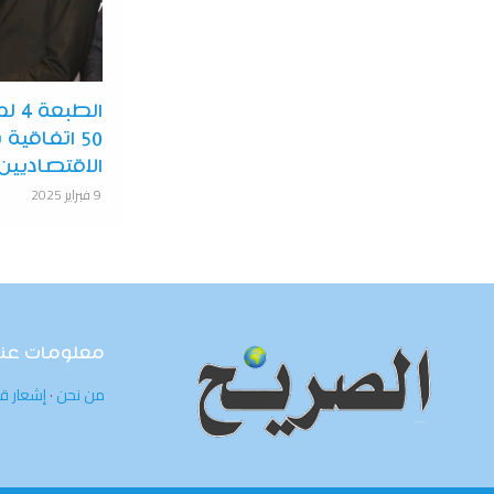
الط
50 اتفاقية
الاقتصاديين وأكثر
9 فبراير 2025
معلومات عنا
من نحن
·
إشعار ق