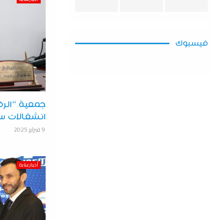
فيسبوك
جمعية “الرق
انشغالات سك
9 فبراير 2025
أخبارعنابة