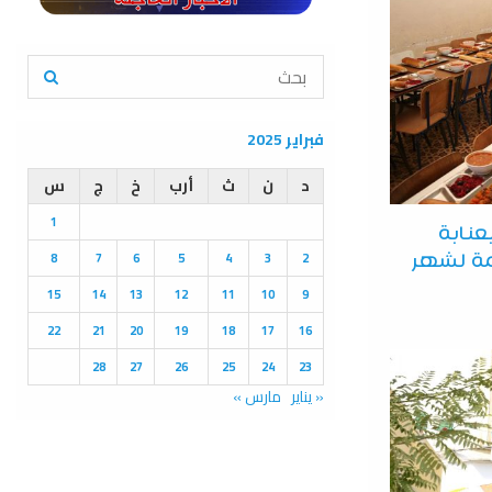
S
e
a
S
r
فبراير 2025
c
E
h
د
ن
ث
أرب
خ
ج
س
f
A
1
o
عنابة
r
R
8
7
6
5
4
3
2
مة لشهر
:
C
15
14
13
12
11
10
9
22
21
20
19
18
17
16
H
28
27
26
25
24
23
« يناير
مارس »