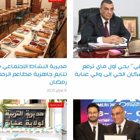
ي” بحي أول ماي ترفع
مديرية النشاط الاجتماعي ب
ان الحي إلى والي عنابة
تتابع جاهزية مطاعم الرح
رمضان
9 فبراير 2025
أخبارعنابة