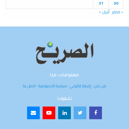
31
30
« فبراير
أبريل »
معلومات عنا
من نحن
·
إشعار قانوني
·
سياسة الخصوصية
·
اتصل بنا
تابعونا