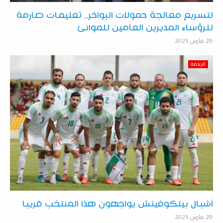
لتسريع معالجة حمولات البواخر.. تعليمات صارمة
للرؤساء المديرين العامين للموانئ
29 مارس 2025
الرياضة
أشبال بيتكوفيتش يواجهون هذا المنتخب قريبا
29 مارس 2025