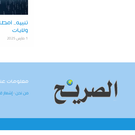
تنبيه.. أمطا
ولايات
1 مارس 2025
معلومات عنا
من نحن
·
إشعار ق