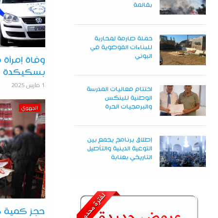
بقالمة
حملة صارمة لمحاربة
للبناءات الفوضوية في
البوني
وفاة إمرأة
بسكيكدة
1 مارس 2025
اختتام فعاليات المدرسة
الوطنية للينكس
الجهوي
والبرمجيات الحرة
إطلاق برنامج يجمع بين
التوعية الدينية والتأصيل
التاريخي بعنابة
حجز كمية ك