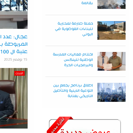
بقالمة
حملة صارمة لمحاربة
للبناءات الفوضوية في
البوني
عجال: عدد ا
المربوطة با
عتبة ال 100 ألف
اختتام فعاليات المدرسة
15 نوفمبر 2025
الوطنية للينكس
والبرمجيات الحرة
الحدث
إطلاق برنامج يجمع بين
التوعية الدينية والتأصيل
التاريخي بعنابة