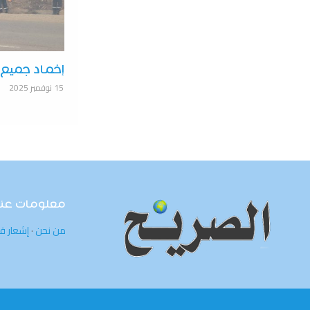
إخماد جميع ا
15 نوفمبر 2025
معلومات عنا
من نحن
·
إشعار ق