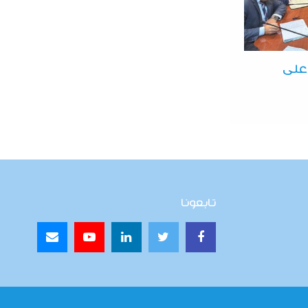
 على
تابعونا