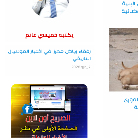
البنية
فضائية
يكتبه خميسي غانم
رفقاء رياض محرز في اختبار المونديال
التاريخي
7 يونيو 2026
لفوري
ة