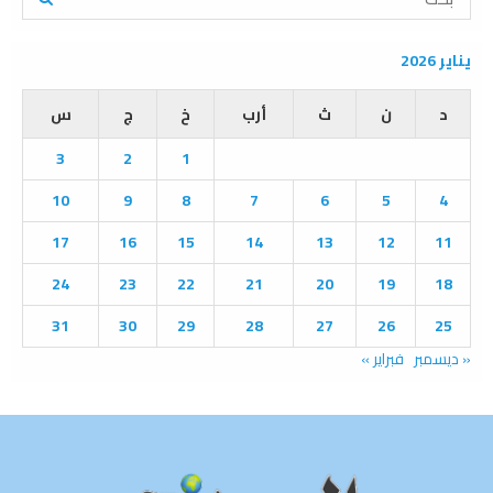
e
a
S
r
يناير 2026
c
E
h
د
ن
ث
أرب
خ
ج
س
f
A
o
3
2
1
r
R
:
10
9
8
7
6
5
4
C
17
16
15
14
13
12
11
H
24
23
22
21
20
19
18
31
30
29
28
27
26
25
« ديسمبر
فبراير »