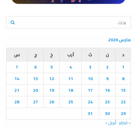
S
e
a
S
r
مارس 2026
c
E
h
د
ن
ث
أرب
خ
ج
س
f
A
o
7
6
5
4
3
2
1
r
R
:
14
13
12
11
10
9
8
C
21
20
19
18
17
16
15
H
28
27
26
25
24
23
22
31
30
29
« فبراير
أبريل »