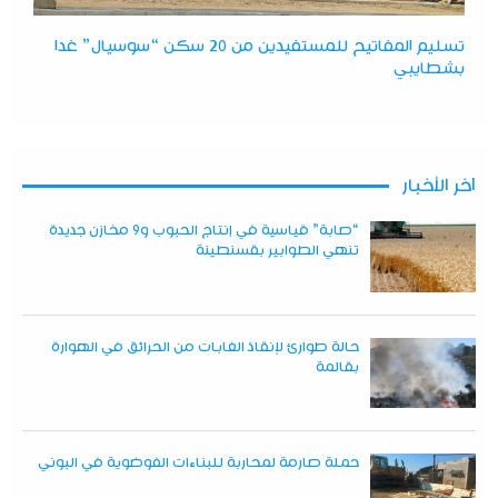
تسليم المفاتيح للمستفيدين من 20 سكن “سوسيال” غدا
بشطايبي
آخر الأخبار
“صابة” قياسية في إنتاج الحبوب و9 مخازن جديدة
تنهي الطوابير بقسنطينة
حالة طوارئ لإنقاذ الغابات من الحرائق في الهوارة
بقالمة
حملة صارمة لمحاربة للبناءات الفوضوية في البوني