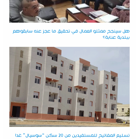
هل سينجح ممثلو العمال في تحقيق ما عجز عنه سابقوهم
ببلدية عنابة؟
تسليم المفاتيح للمستفيدين من 20 سكن “سوسيال” غدا