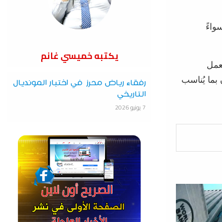
واءً
يكتبه خميسي غانم
عمل
 بما يُناسب
رفقاء رياض محرز في اختبار المونديال
التاريخي
7 يونيو 2026