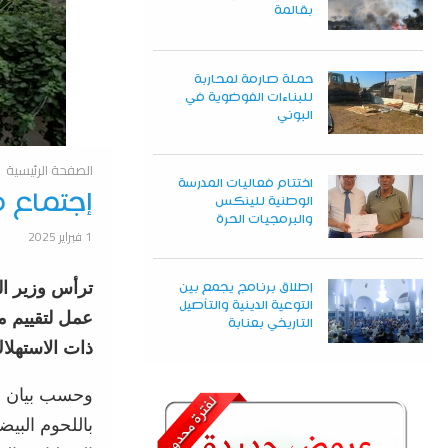
بقالمة
حملة صارمة لمحاربة
للبناءات الفوضوية في
البوني
الصفحة الرئيسية
اختتام فعاليات المدرسة
إجتماع ه
الوطنية للينكس
والبرمجيات الحرة
1 فبراير 2025
ترأس وزير ال
إطلاق برنامج يجمع بين
التوعية الدينية والتأصيل
عمل لتقييم م
التاريخي بعنابة
ذات الاستهلا
وحسب بيان لل
باللحوم البيض