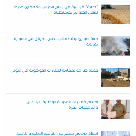
“صابة” قياسية في إنتاج الحبوب و9 مخازن جديدة
تنهي الطوابير بقسنطينة
حالة طوارئ لإنقاذ الغابات من الحرائق في الهوارة
بقالمة
حملة صارمة لمحاربة للبناءات الفوضوية في البوني
اختتام فعاليات المدرسة الوطنية للينكس
والبرمجيات الحرة
إطلاق برنامج يجمع بين التوعية الدينية والتأصيل