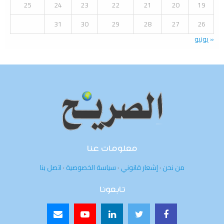
25
24
23
22
21
20
19
31
30
29
28
27
26
« يونيو
معلومات عنا
من نحن
·
إشعار قانوني
·
سياسة الخصوصية
·
اتصل بنا
تابعونا