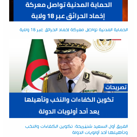
الحماية المدنية تواصل معركة إخماد الحرائق عبر 18 ولاية
الفريق أول السعيد شنڨريحة: تكوين الكفاءات والنخب
وتأهيلها أحد أولويات الدولة