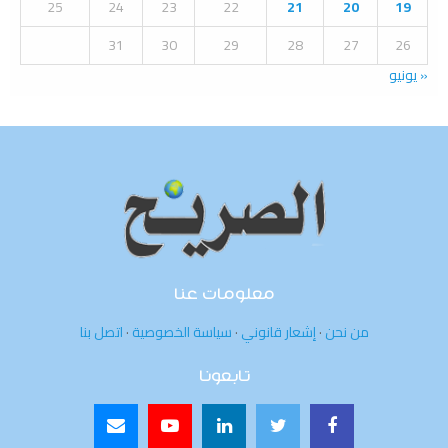
25
24
23
22
21
20
19
31
30
29
28
27
26
« يونيو
معلومات عنا
من نحن
·
إشعار قانوني
·
سياسة الخصوصية
·
اتصل بنا
تابعونا