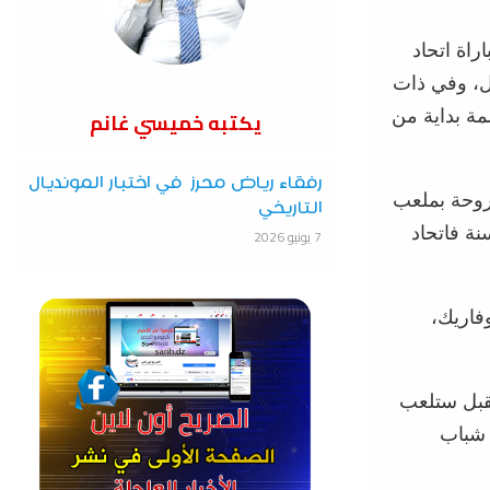
عريريج مباراة اتحاد
وم السبت المقبل، وفي ذات
يكتبه خميسي غانم
جي قالمة بداية من
رفقاء رياض محرز في اختبار المونديال
فروحة بملعب
التاريخي
ما بخصوص ممثلو رابطة عنابة لكرة القدم في صنف أقل من 17 سنة فاتحاد
7 يونيو 2026
فاريك،
تلعب في 2 من الشهر المقبل ستلعب
 شباب