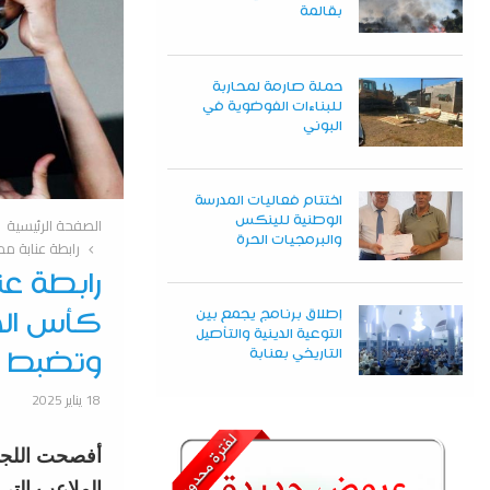
بقالمة
حملة صارمة لمحاربة
للبناءات الفوضوية في
البوني
اختتام فعاليات المدرسة
الوطنية للينكس
الصفحة الرئيسية
والبرمجيات الحرة
رابطة عنابة ممثلة بـ 5 نوادي في الدور الـ 16.. لجنة كأس الجمهورية للفئات الش
إطلاق برنامج يجمع بين
كأس الجم
التوعية الدينية والتأصيل
التاريخي بعنابة
وتضبط ا
18 يناير 2025
أفصحت اللجنة
الملاعب التي ستس