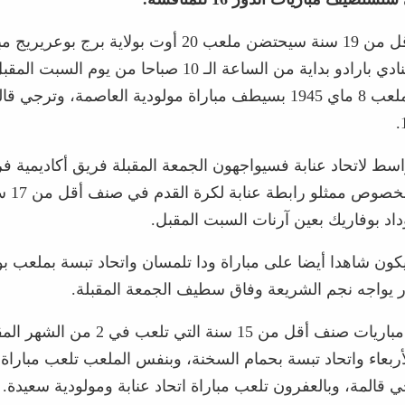
ففي صنف أقل من 19 سنة سيحتضن ملعب 20 أوت بولاية برج بو
سيدي عمار بنادي بارادو بداية من الساعة الـ 10 صباحا من ي
اليوم تلعب بملعب 8 ماي 1945 بسيطف مباراة مولودية العاصمة، وتر
اسط لاتحاد عنابة فسيواجهون الجمعة المقبلة فريق أكاديمية 
بئر توتة. أ
داد بوفاريك بعين آرنات السبت المقبل.
يكون شاهدا أيضا على مباراة ودا تلمسان واتحاد تبسة بملعب بو
ذر يواجه نجم الشريعة وفاق سطيف الجمعة المقبلة.
أما بخصوص مباريات صنف أقل من 15 سنة التي 
لأربعاء واتحاد تبسة بحمام السخنة، وبنفس الملعب تلعب مباراة
ي قالمة، وبالعفرون تلعب مباراة اتحاد عنابة ومولودية سعيدة.