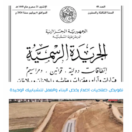
تفويض صلاحيات إصدار رخص البناء والعمل للشبابيك الوحيدة