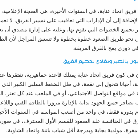
فريق اتحاد عنابة، في
السنوات
الأخيرة، هي الضجة
الإعلامية
، 
إضافة إلى أن الإدارات التي تعاقبت على تسيير الفريق، لا 
ر
بجميع الخطوات التي تقوم بها، وعليه على إدارة مصدق أن ت
حو طريق الصعود خطوة بخطوة ولا تستبق المراجل لأن
الط
في دوري يعج بالفرق العريقة.
بون بالصبر وتفادي تحطيم الفريق
ن
في كون فريق اتحاد
عنابة يمتلك قاعدة جماهيرية،
تفتق
رها
عدة
ة، أحيانا تتحول إلى نقمة، في ظل الضغط السلبي الكبير الذ
ء في مواقع التواصل الاجتماعي، أو في
الملعب
عند كل تعثر، ا
ب
تضافر
جميع الجهود
بداية بالإدارة مرورا بالطاقم الفني واللاع
م بدوره فقط، في واحد من أصعب المواسم في السنوات الأخير
ق في المنافسة علة الصعود للقسم الأول المحترف، في صورة 
مقرة،
مولدية
بجاية
وبدرجة أقل شباب
باتنة
واتحاد الشاوية.