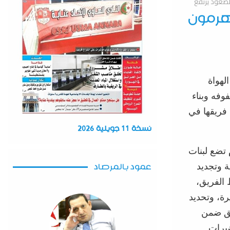
الصعود يرتفع
وهرمون
لهواة
وفه وبناء
 فريقها في
نسخة 11 جويلية 2026
 تضع لبنات
ة وتجديد
عمود بالمرصاد
الفريق،
رة
، وتحديد
يق ضمن
يرات