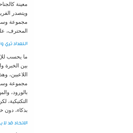
معينة كالجناح
ويتصدر الفريق
مجموعة وسط 
المحترف، علم
التعداد ثري
وا
ما يحسب للإد
بين الخبرة و
اللاعبين،
وهذا
مجموعة وس
بالورود، وال
التكتيكية، لك
بذكاء، دون خ
الاتحاد قد لا