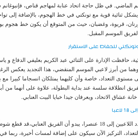
 الماضي. في ظل حاجة اتحاد عنابة لمهاجم
قناص
، فإن
بوغانم
س
يشك
ل ثنائية قوية مع
تونكتي
في خط الهجوم
، بالإضافة إلى تواج
رنان
،
قريوة
، وغضبان، حيث من المتوقع أن يكون خط هجوم بون
لفريق الموسم المقبل.
تونكتي
لل
حفاظ على الاستقرار
ة، حافظت الإدارة على
الثنائي
عبد الكريم بعلي
في الدفاع و
ياس
هما من أبرز لاعبي الموسم المنقضي
،
هذا الت
جديد
يعكس الرغب
 مستوى التعداد
،
خاصة وأن كليهما يمتلكان انسجام
ا كبيرا مع ب
فريق انطلاقة سلسة عند بداية البطو
لة، علاوة على أنهما من أبن
نة عشاق الاتحاد، ويعرفان جيدا خبايا البيت العنابي.
ى 18
لاعب
ا
ى 18 عنصرا، يبدو أن الفريق
العنابي،
قد قطع شوطًا
لتعداد،
التركيز الآن سيكون على إضافة لمسات أخيرة، ربما في