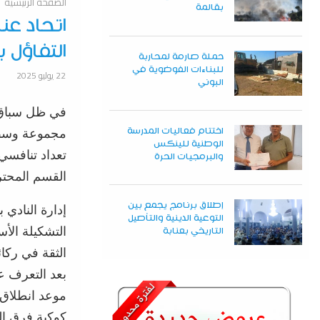
الصفحة الرئيسية
بقالمة
اتحاد عن
التفاؤل 
حملة صارمة لمحاربة
للبناءات الفوضوية في
22 يوليو 2025
البوني
في ظل سباق ا
اختتام فعاليات المدرسة
مجموعة وسط شرق 
الوطنية للينكس
تعداد تنافسي
والبرمجيات الحرة
القسم المحتر
إطلاق برنامج يجمع بين
إدارة النادي ب
التوعية الدينية والتأصيل
التشكيلة الأسا
التاريخي بعنابة
الثقة في ركا
بعد التعرف ع
موعد انطلاق 
كوكبة فرق ا