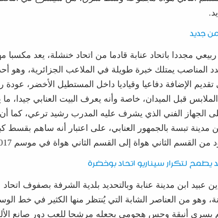
د.
من جديد
ربيعي مجد
د
ا باتحاد عنابة قاد
م
ا من اتحاد
خنشلة
، يعد
مكس
ب
ا مه
دد المناصب يمتلك خبرة طويلة في الملاعب الجزائرية، وهو أحد 
تقديم الإضافة دفاع
ي
ا وقيادي
ا داخل المستطيل الأخضر
،
عودة رب
الملابس قبل الميدان،
خاصة وأنه يعرف البيت العنابي جي
د
ا، ما 
 الجهاز الفني
الذي يشرف عليه المدرب رشيد ترعي
، كما أن
ن مدينة
تبسة
بالجمهور العنابي، على اعتبار أنه ساهم بقسط كب
 من القسم الثاني هواة إلى القسم الثاني
هواة
في موسم 2017 ـ 2018.
د
يطمح لتكرار
سيناريو
اتحاد
بوخضرة
ين عبيد
ابن مدينة عنابة وبالتحديد بلدية الشرفة بصفوف اتحاد ع
نة
، وهو من العناصر الشابة التي
يُنتظر منها الكثير في خط الو
 ي
سرى أنيقة وحس
هجومي يجعله مرشح
ا للعب دور صانع الأل