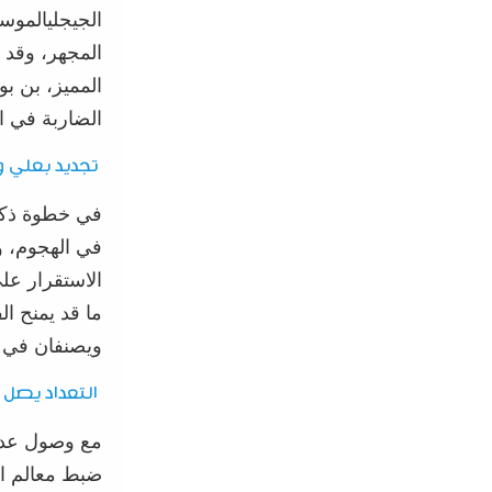
الجيجلي
الموسم
المجهر، وقد 
ا
لمميز، بن
بو
الضاربة في ا
تجديد بعلي
و
في خطوة ذكي
في الهجوم، و
الاستقرار
على
ما قد يمنح ال
ويصنفان في خا
التعداد يصل إل
مع وصول عدد اللاعبين إل
ضبط معالم
ا