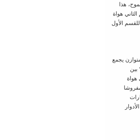
طموح
، هذا
الثاني هواة
لقسم الأول
وازن يجمع
بين
 هواة
مفروشا
رات
لأدوار