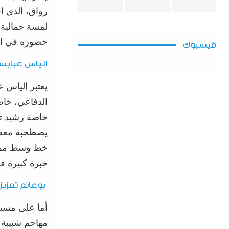
رواق
، الذي ا
لمسة جمالية 
حضوره في ال
فيسبوك
الياس
عبابس
ي
عتبر
إلياس
ع
الدفاعي
،
خاص
خاصة رشيد ت
يصطحبه معه
خط وسط مم
خبرة كبيرة 
بوغانم
تعزيز
أما على مستو
مهاجم شبيبة