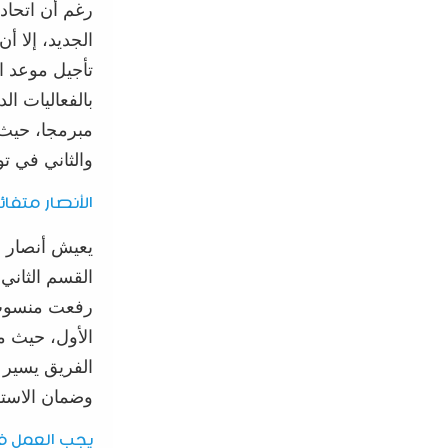
رغم أن
اتحاد
الجديد، إلا أ
تأجيل موعد ا
بالفعاليات الد
مبرمجا، حيث
والثاني في ت
الأنصار متفائ
يعيش أنصار ات
القسم الثاني 
رفعت منسوب ا
الأول، حيث مك
الفريق يسير 
وضمان الاستقر
يجب العمل 