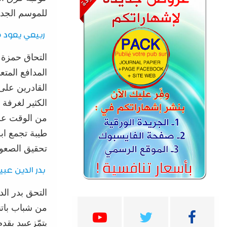
للموسم الجدي
ربيعي يعود 
التحاق حمزة 
المدافع المتع
القادرين على 
الكثير لغرفة 
من الوقت على
طيبة تجمع اب
تحقيق الصعود
بدر الدين عبي
التحق بدر الد
من شباب
بات
يتم
ّز
عبيد بقدم