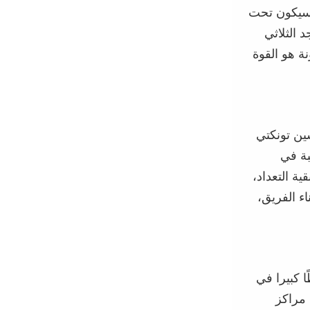
يكون تحت
د الثلاثي
ة هو القوة
ين
تونكتي
ة في
قية التعداد،
اء الفريق،
 كبيرا في
 مراكز