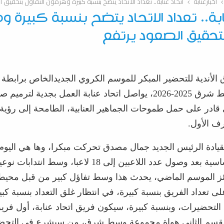
أخبارعنابة
اتحاد عنابة.. تعداد الاتحاد يتضح بنسبة كبيرة وهرمون التفاؤل بتحقيق 
ابة.. تعداد الاتحاد يتضح بنسبة كبيرة 
بتحقيق الصعود يرتفع
لأندية للتحضير المبكر للموسم الكروي الجديد
الخاص برابطة ا
2025-2026
، يواصل اتحاد عنابة العمل بجدية لترميم صف
 قادر على حمل طموحات الجماهير العنابية، الطامحة إلى رؤية
ف الأول
.
قيادة
الرئيس الجديد جمال مصدق
تحركت مبك
ر
ا، وها هي اليوم
سية بعد وصول عدد اللاعبين إلى 18 لاع
ب
ا، وسط انتدابات نوعي
ئز الموسم الماضي
، يحدث هذا وسط تفاؤل كبير من قبل محيط 
لى تعداد الفريق بنسبة كبيرة،
في انتظار غلق التعداد
بنسبة كبي
التحضيرات، وبنسبة كبيرة، سيكون فريق اتحاد عنابة، أول فر
لقسم الثاني هواة مجموعة وسط شرق، من سيشرع في التحض