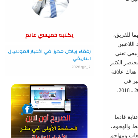
يكتبه خميسي غانم
م
ا للفريق
،
اللاعبين
رفقاء رياض محرز في اختبار المونديال
يعي تعني
التاريخي
يختصر الكثير
7 يونيو 2026
 هناك علاقة
ير في
نابة
قادما
سط
والهجوم،
عاب
ومهاجم