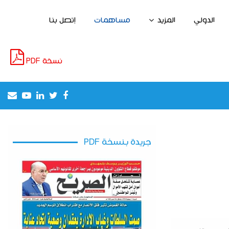
الدولي
المزيد
مساهمات
إتصل بنا
نسخة PDF
il
outube
Linkedin
Twitter
Facebook
إطلاق مشروع لخلق مناصب الشغل واستغلا
جريدة بنسخة PDF