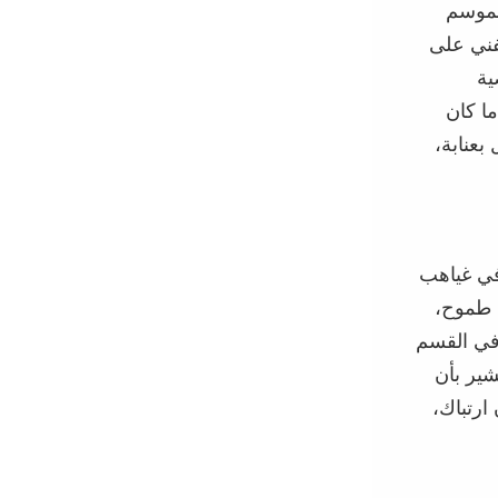
لموسم
لفني على
ية
ا كان
ل
بعنابة
،
ي غياهب
 طموح،
 في القسم
شي
ر
بأن
ارتباك،