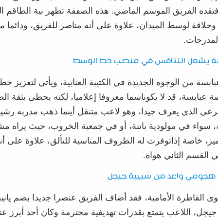
فتقده الف
ريق الموسم الماضي. هذه الصفقة ت
ظهر نية الطاقم ا
وخلاقة لوسط الميدان
،
علاوة على أنه مناصر للفريق، ودائما 
مدرجات.
ة
يشعل التنافس في منصب خط الوسط
بابسة
من
الوجوه
الجديدة
في
الكتيبة
العنابية،
ويأتي
لتعزيز
خط 
ة
عبابسة
،
قد
لا
يكون
اسم
ا
معروفا
إعلامي
ا،
لكنه
يحظى
بثقة
الط
رعي الذي يعرف جيدا
، وهو لاعب متنقل أينما ذهب مدربه رشي
، سواء في
مولودية
باتنة
،
أو في جمعية الخروب، حيث ير
اه
مشر
يز،
خاصة
إذا
توفرت
له
الظروف
المناسبة
للتألق
، علاوة على أن
في
القسم الثاني هواة.
 هجومي واعد من شبيبة
جيجل
ى القاطر
ة الأمامية، فقد أضاف الفريق عنص
ر
ا جد
يد
ا بض
م
يان
جيجل
،
اللاعب يتمتع بقدرات
تهديفية
محترمة وكان أحد أبرز عن