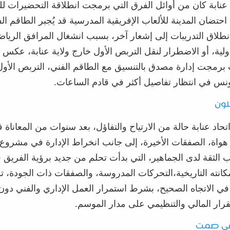
 عنابة كان من أوائل الفرق التي برمجت انطلاقة التحضيرات ل
ن احتضان المدينة للألعاب الإفريقية المدرسية قد يُجبر الطاقم ا
نطلاق التدريبات إلى إشعار آخر، بسبب انشغال المرافق الرياض
ولية
، أو
الاضطرار
لنقل التربص الأول خارج ولاية عنابة، عكس م
برمجت
إدارة مصدق بالتنسيق مع
الطاقم الفني، التربص الأو
ونس في انتظار تفاصيل أكثر في قادم الساعات.
لون
حاد عنابة حالة من الارتياح والتفاؤل، بعد سنو
ات من المعاناة
ف
هواة
، ا
لصفقات الأخيرة، إلى جانب انخراط الإدارة في مشروع
لثقة لدى الجماهير، التي بدأت تحلم من جديد برؤية الفريق
انته التاريخية
،
التحركات المدروسة، والصفقات ذات الجودة، ت
في الاتجاه الصحيح، بشرط استمرار العمل الإداري والفني دون 
ار المالي والتنظ
يمي على مدار الموسم.
في صمت