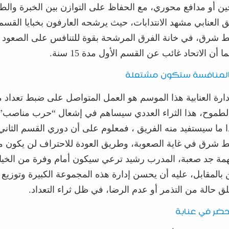
ين أو
مدافع محوري
، مع الحفاظ على التوازن بين الخبرة وال
 العن
ا
بي مشهد الانتدابات، حيث يرشحه العارفون بخبايا القسم 
شرق، في خانة الفرق المرشحة بقوة للتنافس على الصعود ل
ا أن الاتحاد غائب عن القسم الأول
مدة 15 سنة.
لمنافسة
ستكون مشتعلة
ارة العنابية هذا الموسم هو العمل المتواصل على ضبط تعداد
مت
الطموح
،
هذا الثراء العددي س
يس
اهم في إ
شعال “حرب مناصب” 
 ما سيستفيد منه الفريق ، فمعلوم على أن دوري ا
لقسم الثاني
ط شرق
في غاية الصعوبة، وطريق العودة للاحتراف لن يكون 
مهمة جد صعبة،
المدرب رشيد ترعي سيكون أمام وفرة من الخيا
ن بالمقابل، عليه أن يحسن إدارة هذه المجموعة الكبيرة وتوزيع ا
لق حالة من التذمر أو عدم الرضا
، في ظل ثراء التعداد.
 يحضر في عنابة