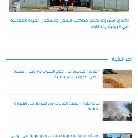
إطلاق مشروع لخلق مناصب الشغل واستغلال المياه المعدنية
في الريغية بالطارف
آخر الأخبار
“صابة” قياسية في إنتاج الحبوب و9 مخازن جديدة
تنهي الطوابير بقسنطينة
حالة طوارئ لإنقاذ الغابات من الحرائق في الهوارة
بقالمة
حملة صارمة لمحاربة للبناءات الفوضوية في البوني