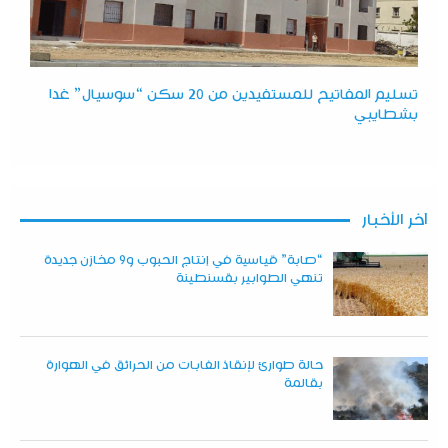
تسليم المفاتيح للمستفيدين من 20 سكن “سوسيال” غدا
بشطايبي
آخر الأخبار
“صابة” قياسية في إنتاج الحبوب و9 مخازن جديدة
تنهي الطوابير بقسنطينة
حالة طوارئ لإنقاذ الغابات من الحرائق في الهوارة
بقالمة