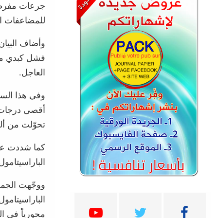
جرعات مفرطة م
للمضاعفات ال
وأضاف البيان
فشل كبدي مف
العاجل.
وفي هذا السي
أقصى درجات ا
تحوّلت من أل
كما شددت على
الباراسيتامول
ووجّهت الجمعي
الباراسيتامو
محورياً في ال