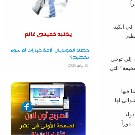
اً
في الكبد،
يكتبه خميسي غانم
لطبي
حصاد المونديال: أزمة خيارات أم سوء
تخطيط؟
، إلى توخي
20 يوليو 2026
خيفة” التي
 فيها
وائي لها.
دواء
دوراً