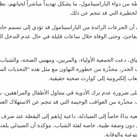
ن دواء الباراسيتامول، ما يشكل تهديداً مباشراً لحياتهم، نظر
خطيرة التي قد تنجم عن ذلك.
 أن الجرعات الزائدة من الباراسيتامول قد تؤدي إلى تسمم حاد 
اجئ، وحتى الوفاة خلال ساعات قليلة في حال عدم التدخل ا
اق، دعت الجمعية الأولياء، والمربين، ومهنيي الصحة، والشباب
لحذر، محذّرة من خطورة التهاون مع مثل هذه “التحديات الس
عاب إلكترونية إلى كوارث صحية حقيقية.
 ضرورة عدم ترك الأدوية في متناول الأطفال والمراهقين، بما
، محذّرة من العواقب الوخيمة التي قد تنجم عن الاستهلاك العش
ة نداءً خاصاً إلى الصيادلة، داعية إياهم إلى اليقظة عند صرف 
ل دون وصفة طبية، خاصة لفئة الشباب، مؤكدة أن الصيدلي يلعب 
توعية والوقاية.