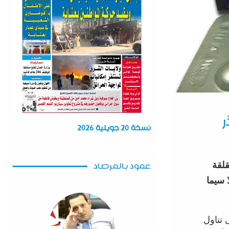
ر
نسخة 20 جويلية 2026
قلقة
عمود بالمرصاد
 سيما
 تناول