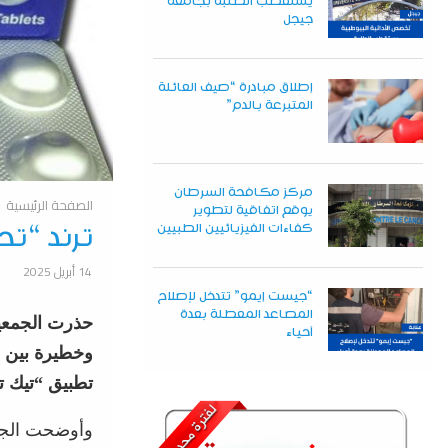
يستقطب الطلبة بجامعة
جيجل
إطلاق مبادرة “صيف العائلة
المتبرعة بالدم”
مركز مكافحة السرطان
الصفحة الرئيسية
يوقع اتفاقية لتطوير
كفاءات الفيزيائيين الطبيين
ترند “تح
14 أبريل 2025
“جيست إيمو” تتدخل لإصلاح
المصاعد المعطلة بعدة
حذرت الجمعية
أحياء
وخطيرة بين أ
تطبيق “تيك ت
وأوضحت الجمع