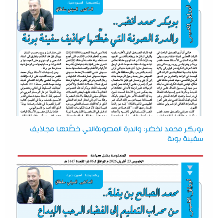
بوبكر محمد لخضر: والدرة المصونةالتي خطّتها مجاذيف
سفينة بونة