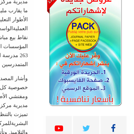
مديرية
مركز
ما
يقارب
ملي
الأطوار
التعلي
العملية
الواسع
نقاط
بيع
مبا
المؤسسات
ا
263
مدرسة
ا
المتمدرسين
ق
وأشار
المصد
خصوصية
كل
ومفتشي
الأط
مديرية
مركز
تميزت
بالتنظ
البشرية
للمرك
والتلاميذ
.
وتأت