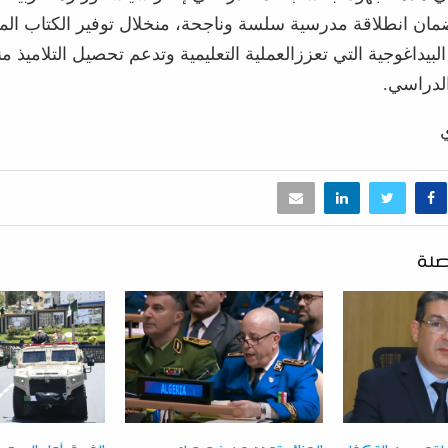
مان
انطلاقة
مدرسية
سلسة
وناجحة،
من
خلال
توفير
الكتاب
ال
البيداغوجية
التي
تعزز
العملية
التعليمية
وتدعم
تحصيل
التلاميذ
من
لدراسي
.
صلة