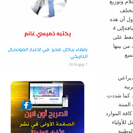
لام
وتوزيع
ختلف
ول
أن
هذه
افة
إلى
4
يكتبه خميسي غانم
غط
على
من
بينها
رفقاء رياض محرز في اختبار المونديال
ميع
التاريخي
7 يونيو 2026
يراعي
ربية
.
كما
شددت
السنة
كافة
الموارد
قل
للأولياء
لوطنية