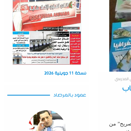
نسخة 11 جويلية 2026
ليون كتاب
عمود بالمرصاد
صريح
”
من