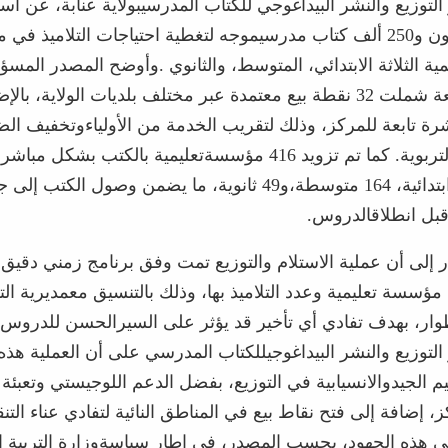
التوزيع
والنشر
البيداغوجي
للكتاب
المدرسي
بولاية
عنابة،
عن
است
ون
و
250
ألف
كتاب
مدرسي
موجه
لتغطية
احتياجات
التلاميذ
في
م
مية
الثلاثة
الابتدائي،
المتوسط،
والثانوي
.
وأوضح
المصدر
المسؤ
ة
شملت
32
نقطة
بيع
معتمدة
عبر
مختلف
بلديات
الولاية،
بالإض
شرة
تابعة
للمركز،
وذلك
لتقريب
الخدمة
من
الأولياء
وتخفيف
الض
لتربوية
.
كما
تم
تزويد
416
مؤسسة
تعليمية
بالكتب
بشكل
مباشر،
بتدائية،
164
متوسطة،
و
49
ثانوية،
ما
يضمن
وصول
الكتب
إلى
ج
بل
انطلاق
الدروس
.
ر
إلى
أن
عملية
الاستلام
والتوزيع
تمت
وفق
برنامج
زمني
دقيق،
مؤسسة
تعليمية
وعدد
التلاميذ
بها،
وذلك
بالتنسيق
مع
مديرية
الت
وار،
بهدف
تفادي
أي
تأخير
قد
يؤثر
على
السير
الحسن
للدروس
التوزيع
والنشر
البيداغوجي
للكتاب
المدرسي
على
أن
العملية
هذه
يم
الجيد
والانسيابية
في
التوزيع،
بفضل
الدعم
اللوجيستي
وتعبئة
ز،
إضافة
إلى
فتح
نقاط
بيع
في
المناطق
النائية
لتفادي
عناء
التن
ي
هذه
الجهود،
بحسب
المصدر،
في
إطار
سياسة
وزارة
التربية
ا