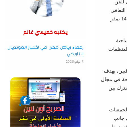
الوطني للفن
الثقافي
وحماية الموروث الثقافي في ظل تطورات العصر”، وذلك ابتداء من الساعة 14 بمقر
يكتبه خميسي غانم
احية
رفقاء رياض محرز في اختبار المونديال
المنظمات
التاريخي
7 يونيو 2026
فيين، بهدف
جحة في مجال
شترك بين
الجمعيات
ى جانب
نفسه على