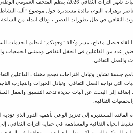
في إطار فعاليات شهر التراث الثقافي 2026، ينظم المتحف العمومي 
اصر بوهران، اليوم، مائدة مستديرة حول موضوع “آلية النشاط 
للقاء فيصل مفتاح، مدير وكالة “وجهتكم” لتنظيم الخدمات السي
حضور عدد من الفاعلين في الحقل الثقافي وممثلي الجمعيات و
اث والعمل الثقافي.
امج جلسة تشاور وتبادل اقتراحات تجمع مختلف الفاعلين الثقا
يات التي تواجه العمل الثقافي، وتبادل الخبرات والتجارب النا
، إضافة إلى البحث عن آليات جديدة تدعم التنسيق والعمل الم
جمعيات الثقافية.
المائدة المستديرة إلى تعزيز الوعي بأهمية الدور الذي تؤديه 
نشيط الحياة الثقافية والمساهمة في حماية التراث الثقافي، إل
رات المبتكرة التي تواكب تطورات العصر وتحافظ في الوقت 