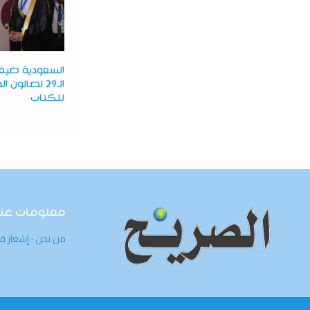
السعودية ضيف
الـ29 لصالون ا
للكتاب
معلومات عنا
من نحن
·
إشعار ق