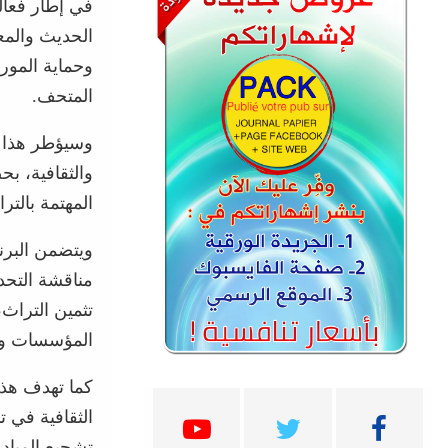
الحديث والمع
المتحف.
وسيؤطر هذا ا
والثقافية، ب
المهتمة بالتر
ويتضمن البرن
مناقشة التحد
تثمين التراث
المؤسسات وال
كما تهدف هذه 
الثقافية في ت
تشجيع المباد