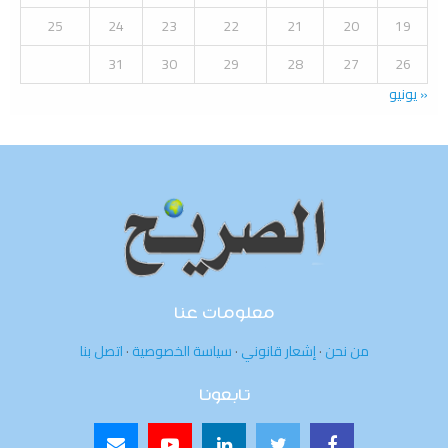
H
25
24
23
22
21
20
19
31
30
29
28
27
26
« يونيو
معلومات عنا
من نحن
·
إشعار قانوني
·
سياسة الخصوصية
·
اتصل بنا
تابعونا