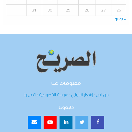
31
30
29
28
27
26
« يونيو
معلومات عنا
من نحن
·
إشعار قانوني
·
سياسة الخصوصية
·
اتصل بنا
تابعونا