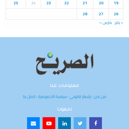
25
24
23
22
21
20
19
28
27
26
« يناير
مارس »
معلومات عنا
من نحن
·
إشعار قانوني
·
سياسة الخصوصية
·
اتصل بنا
تابعونا