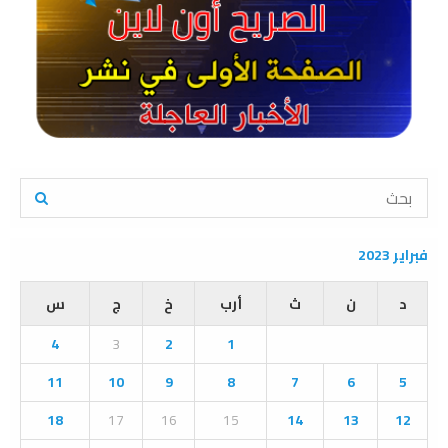
S
e
a
S
r
فبراير 2023
c
E
h
د
ن
ث
أرب
خ
ج
س
f
A
o
4
3
2
1
r
R
:
11
10
9
8
7
6
5
C
18
17
16
15
14
13
12
H