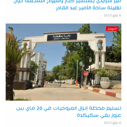
مير سرايدي يستشير كبار وشيوخ المنطقة حول
تهيئة ساحة الأمير عبد القادر
6 مايو 2023
الجهوي
تسليم محطة إنزال المروحيات في 20 ماي ببن
عزوز بفي سكيكدة
6 مايو 2023