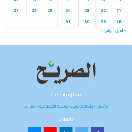
H
27
26
25
24
23
22
21
31
30
29
28
« أبريل
يونيو »
معلومات عنا
من نحن
·
إشعار قانوني
·
سياسة الخصوصية
·
اتصل بنا
تابعونا