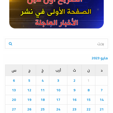
S
e
a
S
r
مايو 2023
c
E
h
د
ن
ث
أرب
خ
ج
س
f
A
o
6
5
4
3
2
1
r
R
:
13
12
11
10
9
8
7
C
20
19
18
17
16
15
14
H
27
26
25
24
23
22
21