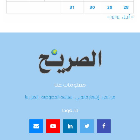
31
30
29
28
« أبريل
يونيو »
معلومات عنا
من نحن
·
إشعار قانوني
·
سياسة الخصوصية
·
اتصل بنا
تابعونا