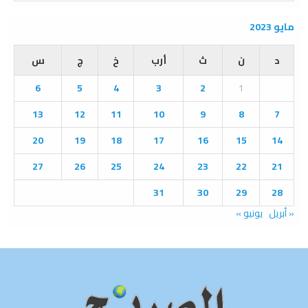
a
S
r
مايو 2023
c
E
h
د
ن
ث
أرب
خ
ج
س
f
A
o
6
5
4
3
2
1
r
R
:
13
12
11
10
9
8
7
C
20
19
18
17
16
15
14
H
27
26
25
24
23
22
21
31
30
29
28
« أبريل
يونيو »