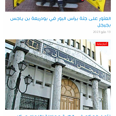
العثور على جثة برأس البور في بودريعة بن ياجس
بجيجل
13 مايو 2023
أخبارعنابة