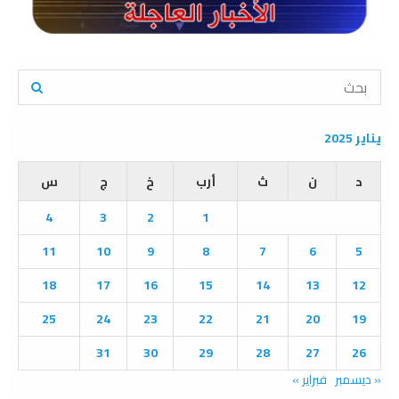
S
e
a
S
r
يناير 2025
c
E
h
د
ن
ث
أرب
خ
ج
س
f
A
o
4
3
2
1
r
R
:
11
10
9
8
7
6
5
C
18
17
16
15
14
13
12
H
25
24
23
22
21
20
19
31
30
29
28
27
26
« ديسمبر
فبراير »