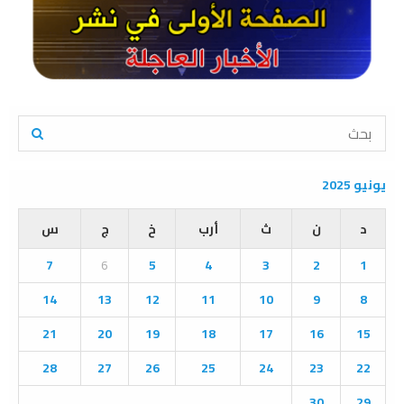
S
e
a
S
r
يونيو 2025
c
E
h
د
ن
ث
أرب
خ
ج
س
f
A
o
7
6
5
4
3
2
1
r
R
:
14
13
12
11
10
9
8
C
21
20
19
18
17
16
15
H
28
27
26
25
24
23
22
30
29