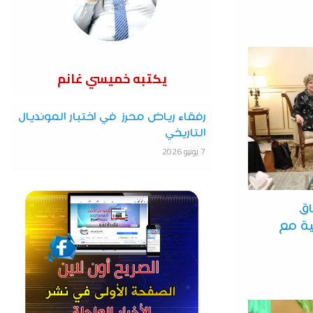
يكتبه خميسي غانم
رفقاء رياض محرز في اختبار المونديال
التاريخي
7 يونيو 2026
ق
ية مع