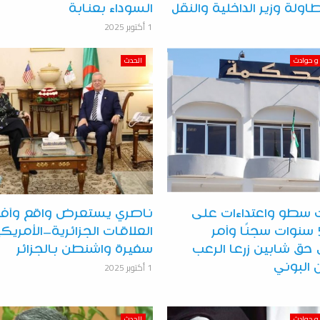
اولة وزير الداخلية والنقل
السوداء بعنابة
1 أكتوبر 2025
و حوادث
الحدث
ت سطو واعتداءات على
ناصري يستعرض واقع وآفا
مواطنين.. 5 سنوات سجنًا وأمر
العلاقات الجزائرية–الأمريك
حق شابين زرعا الرعب
سفيرة واشنطن بالجزائر
1 أكتوبر 2025
البوني
و حوادث
الحدث