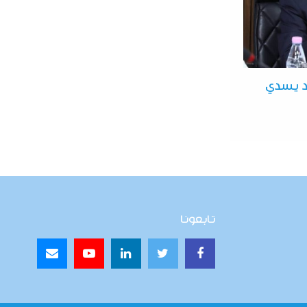
د يسدي
تابعونا