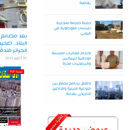
بقالمة
حملة صارمة لمحاربة
للبناءات الفوضوية في
البوني
بعد مصانع “
البلاد.. صح
الجزائر فندق
اختتام فعاليات المدرسة
30 أكتوبر 2025
الوطنية للينكس
والبرمجيات الحرة
نسخة PDF
إطلاق برنامج يجمع بين
التوعية الدينية والتأصيل
التاريخي بعنابة