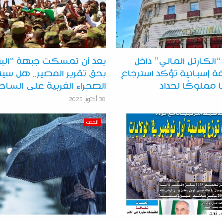
الكارتل المالي” داخل
بعد أن تمسكت جبهة “البو
يفة إسبانية تؤكد استرجاع
بحق تقرير المصير.. هل سي
ًا مملوكًا لحداد
الصحراء الغربية على الساح
30 أكتوبر 2025
الحدث