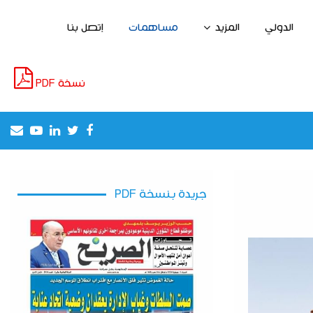
الدولي
المزيد
مساهمات
إتصل بنا
نسخة PDF
il
outube
Linkedin
Twitter
Facebook
إطلاق مشروع لخلق مناصب الشغل واستغلا
جريدة بنسخة PDF