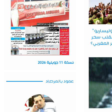
ليساريو”
نقلب سحر
ر المغربي؟
نسخة 11 جويلية 2026
عمود بالمرصاد