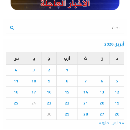
S
e
a
S
r
أبريل 2026
c
E
h
د
ن
ث
أرب
خ
ج
س
f
A
o
4
3
2
1
r
R
:
11
10
9
8
7
6
5
C
18
17
16
15
14
13
12
H
25
24
23
22
21
20
19
30
29
28
27
26
« مارس
مايو »