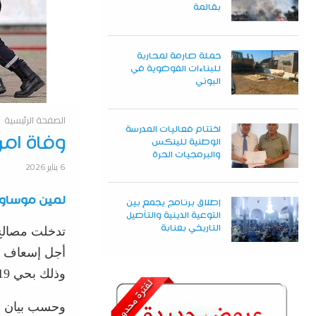
بقالمة
حملة صارمة لمحاربة
للبناءات الفوضوية في
البوني
الصفحة الرئيسية
اختتام فعاليات المدرسة
وفاة امرأ
الوطنية للينكس
والبرمجيات الحرة
6 يناير 2026
لمين موساو
إطلاق برنامج يجمع بين
التوعية الدينية والتأصيل
التاريخي بعنابة
أجل إسعاف ش
وذلك بحي 19 جوان ببلدية ودائرة الحجار.
وحسب بيان لل