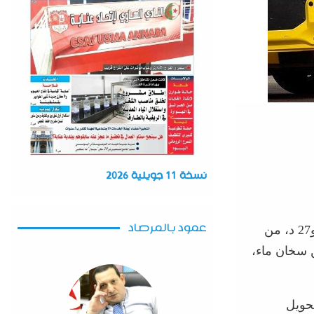
نسخة 11 جويلية 2026
عمود بالمرصاد
تدخلت مصالح الحماية المدنية لولاية عنابة، زوال أمين، على الساعة 13 سا و27 د، من
 سخان ماء،
حويل