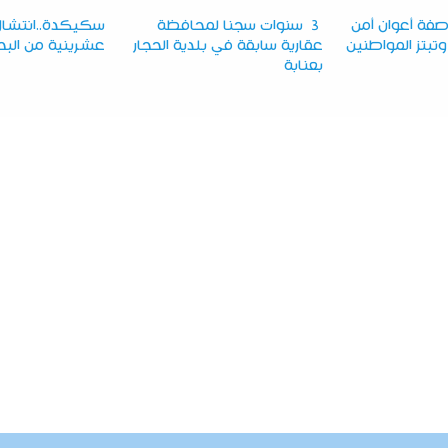
فة أعوان أمن
3 سنوات سجنا لمحافظة
سكيكدة..انتشال
وتبتز المواطنين
عقارية سابقة في بلدية الحجار
عشرينية من البح
بعنابة