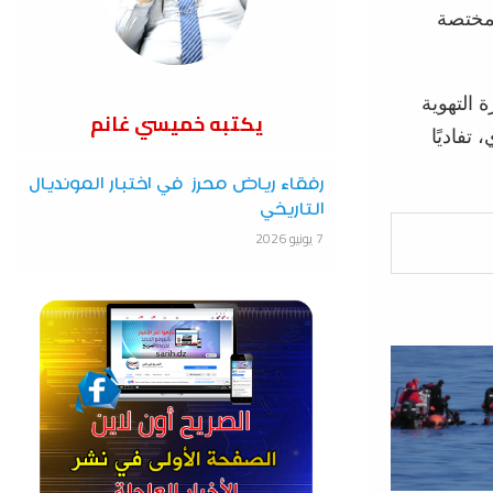
لمختصة
 التهوية
يكتبه خميسي غانم
تفاديًا
رفقاء رياض محرز في اختبار المونديال
التاريخي
7 يونيو 2026