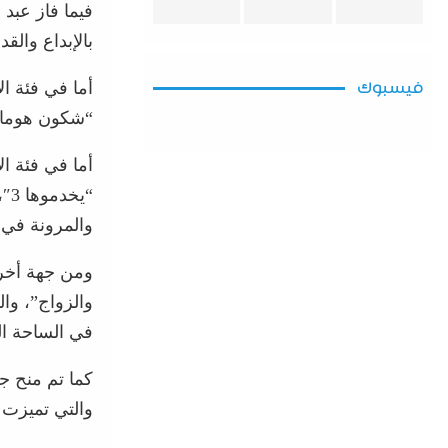
فيما فاز عبد 
بالإبداع وال
أما في فئة ا
فيسبوك
“شكون هوما”،
أما في فئة ا
“ي
والمرونة في أ
ومن جهة أخر
والزواج”، وال
في الساحة ال
والتي تميزت 