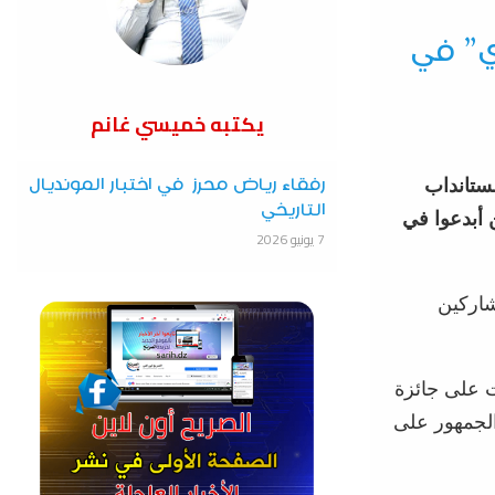
دي” في
يكتبه خميسي غانم
ستانداب
رفقاء رياض محرز في اختبار المونديال
التاريخي
 أبدعوا في
7 يونيو 2026
شاركين
 على جائزة
لجمهور على