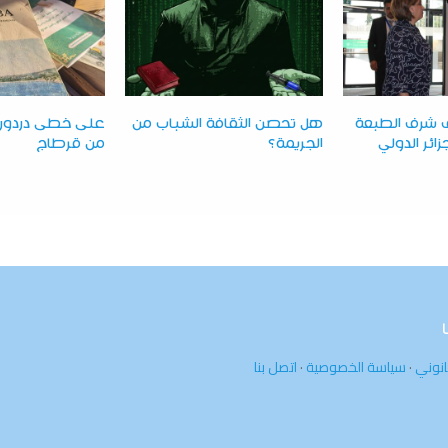
 شرف الطبعة
هل تحصن الثقافة الشباب من
على خطى دردور:
لجزائر الدولي
الجريمة؟
من قرطاج
انوني
·
سياسة الخصوصية
·
اتصل بنا