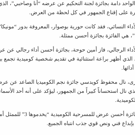
الواحد دامة بجائزة لجنة التحكيم عن عرضه “أنا وصاحبي”، الذي
قدرة على إقناع الجمهور في كل لحظة من العرض.
لأداء النسائي، فقد كانت حورية بوصوار، المعروفة بدور “موني
 هي الفائزة بجائزة أحسن ممثلة.
لأداء الرجالي، فاز أمين حوحة، بجائزة أحسن أداء رجالي عن ع
خدموها 3″، الذي أظهر براعة استثنائية في تقديم شخصية كوميدية تجمع ب
دائها.
ى، نال محفوظ كويدسي جائزة نجم الكوميديا الصاعد عن عر
ذي نال استحساناً كبيراً من الجمهور، ليؤكد على أنه أحد الأسما
كوميدية.
كما تم منح جائزة أحسن عرض للمسرحية الكو
بإبداع فني ونص قوي جذب انتباه الجميع.