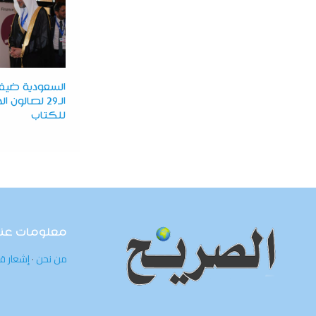
السعودية ضيف
الـ29 لصالون ا
للكتاب
معلومات عنا
من نحن
·
إشعار ق