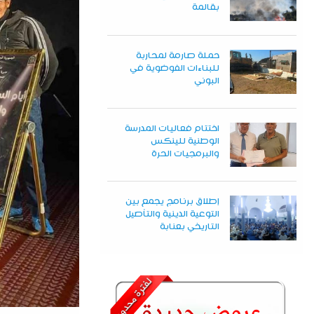
بقالمة
حملة صارمة لمحاربة
للبناءات الفوضوية في
البوني
اختتام فعاليات المدرسة
الوطنية للينكس
والبرمجيات الحرة
إطلاق برنامج يجمع بين
التوعية الدينية والتأصيل
التاريخي بعنابة