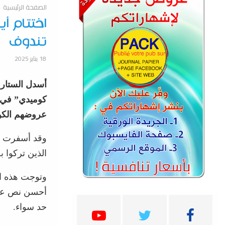
الصفحة الرئيسية
اختتام أ
تندوف
18 يناير 2025
أسدل الستار 
كوميدي” في ت
عروضهم الكوم
وقد أسفرت هذ
الذين تركوا 
وتوجت هذه ال
أحسن نص عن 
حد سواء.