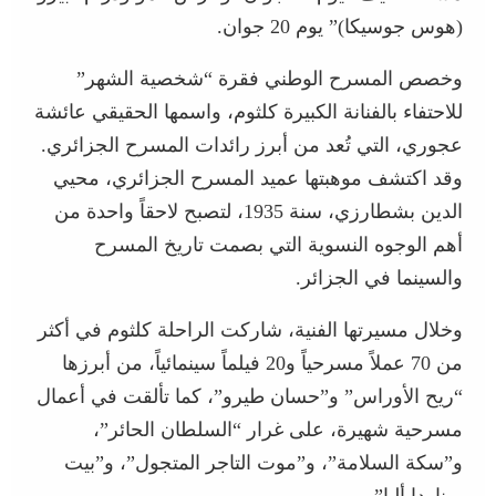
(هوس جوسيكا)” يوم 20 جوان.
وخصص المسرح الوطني فقرة “شخصية الشهر”
للاحتفاء بالفنانة الكبيرة كلثوم، واسمها الحقيقي عائشة
عجوري، التي تُعد من أبرز رائدات المسرح الجزائري.
وقد اكتشف موهبتها عميد المسرح الجزائري، محيي
الدين بشطارزي، سنة 1935، لتصبح لاحقاً واحدة من
أهم الوجوه النسوية التي بصمت تاريخ المسرح
والسينما في الجزائر.
وخلال مسيرتها الفنية، شاركت الراحلة كلثوم في أكثر
من 70 عملاً مسرحياً و20 فيلماً سينمائياً، من أبرزها
“ريح الأوراس” و”حسان طيرو”، كما تألقت في أعمال
مسرحية شهيرة، على غرار “السلطان الحائر”،
و”سكة السلامة”، و”موت التاجر المتجول”، و”بيت
برناردا ألبا”.