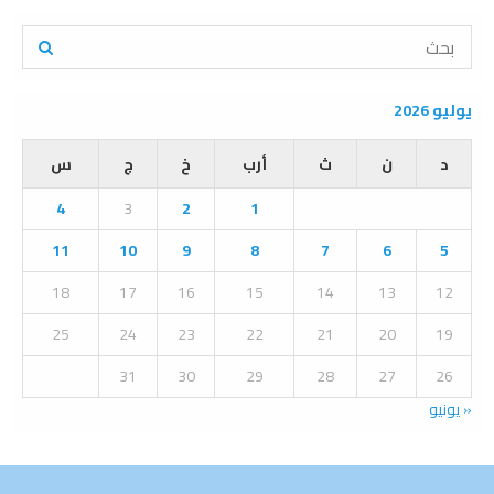
S
e
a
S
r
يوليو 2026
c
E
h
د
ن
ث
أرب
خ
ج
س
f
A
o
4
3
2
1
r
R
:
11
10
9
8
7
6
5
C
18
17
16
15
14
13
12
H
25
24
23
22
21
20
19
31
30
29
28
27
26
« يونيو