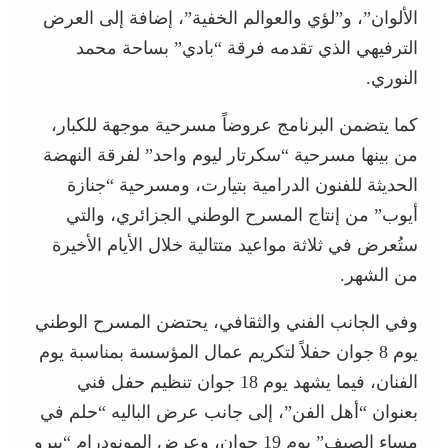
الألوان”، و”لؤي والعوالم الخفية”، إضافة إلى العرض
الترفيهي الذي تقدمه فرقة “بادي” بساحة محمد
النوري.
كما يتضمن البرنامج عروضاً مسرحية موجهة للكبار،
من بينها مسرحية “سكرتار ليوم واحد” لفرقة النهضة
الحديثة للفنون الدرامية بتيارت، ومسرحية “جنازة
أيوب” من إنتاج المسرح الوطني الجزائري، والتي
ستُعرض في ثلاثة مواعيد متتالية خلال الأيام الأخيرة
من الشهر.
وفي الجانب الفني والثقافي، يحتضن المسرح الوطني
يوم 8 جوان حفلاً لتكريم عمال المؤسسة بمناسبة يوم
الفنان، فيما يشهد يوم 18 جوان تنظيم حفل فني
بعنوان “أهل الفن”، إلى جانب عرض الباليه “حلم في
مساء الصيف” يوم 19 جوان، وعرض المونودرام “بيرو