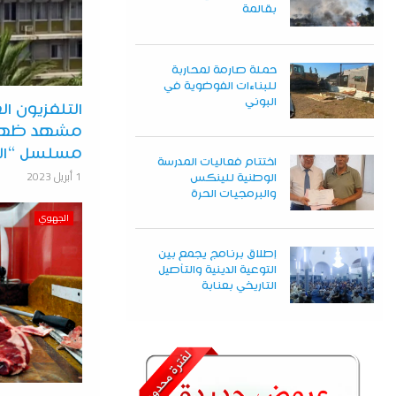
بقالمة
حملة صارمة لمحاربة
للبناءات الفوضوية في
البوني
التلفزيون
مشهد ظهر 
مسلسل “الد
اختتام فعاليات المدرسة
1 أبريل 2023
الوطنية للينكس
والبرمجيات الحرة
الجهوي
إطلاق برنامج يجمع بين
التوعية الدينية والتأصيل
التاريخي بعنابة