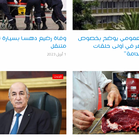
 العمومي يوضح بخصوص
وفاة رضيع دهسا بسيارة ت
في أولى حلقات
متنقل
1 أبريل 2023
امة”
الحدث