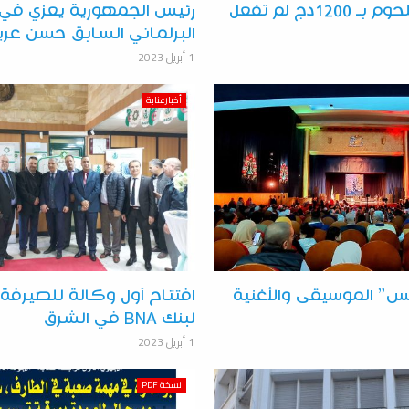
نقاط بيع اللحوم بـ 1200دج لم تفعل
رئيس الجمهورية يعزي في 
البرلماني السابق حسن عري
1 أبريل 2023
أخبارعنابة
س” الموسيقى والأغنية
افتتاح أول وكالة للصيرفة 
لبنك BNA في الشرق
1 أبريل 2023
نسخة PDF