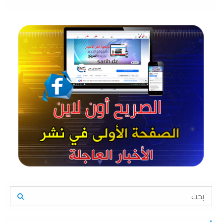
S
e
a
S