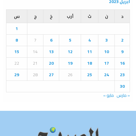
r
أبريل 2023
c
E
h
د
ن
ث
أرب
خ
ج
س
f
A
o
1
r
R
:
8
7
6
5
4
3
2
C
15
14
13
12
11
10
9
H
22
21
20
19
18
17
16
29
28
27
26
25
24
23
30
« مارس
مايو »