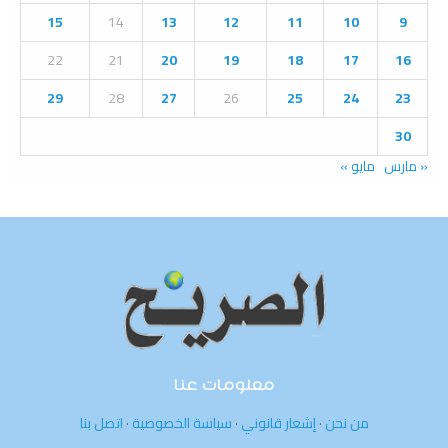
15
14
13
12
11
10
9
H
22
21
20
19
18
17
16
29
28
27
26
25
24
23
30
« مارس
مايو »
معلومات عنا
من نحن
·
إشعار قانوني
·
سياسة الخصوصية
·
اتصل بنا