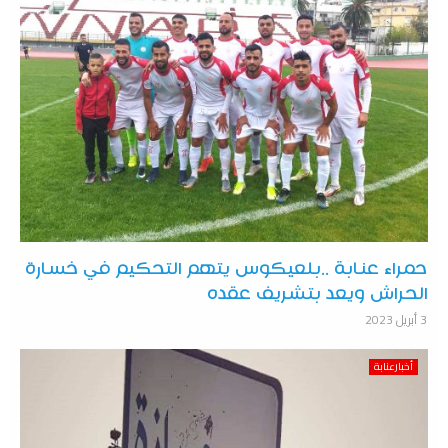
حمراء عنابة ..بلعيكوس يتهم التحكيم في خسارة
الحراش ويعد بتشريف عقده
3 أبريل 2023
أخبارعنابة