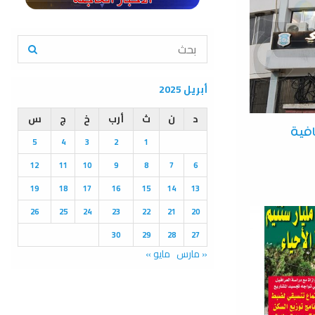
S
e
a
S
r
أبريل 2025
c
E
h
د
ن
ث
أرب
خ
ج
س
f
A
فية
5
4
3
2
1
o
r
R
12
11
10
9
8
7
6
:
C
19
18
17
16
15
14
13
26
25
24
23
22
21
20
H
30
29
28
27
« مارس
مايو »