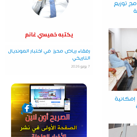
مج توزيع
يكتبه خميسي غانم
رفقاء رياض محرز في اختبار المونديال
التاريخي
7 يونيو 2026
إمكانية