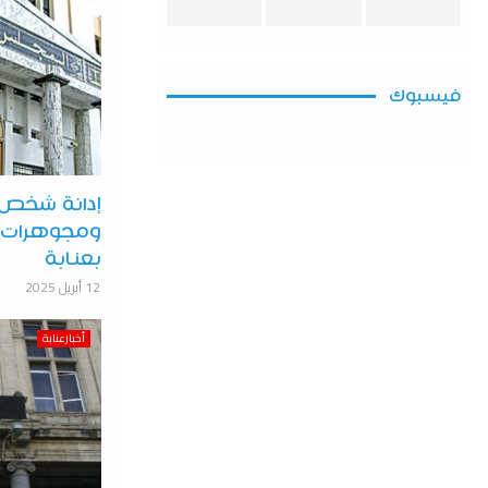
فيسبوك
إدانة شخص 
ومجوهرات جا
بعنابة
12 أبريل 2025
أخبارعنابة