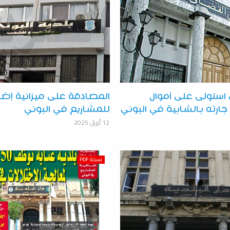
استولى على أموال
المصادقة على ميزانية إضا
رته بالشابية في البوني
للمشاريع في البوني
12 أبريل 2025
نسخة PDF