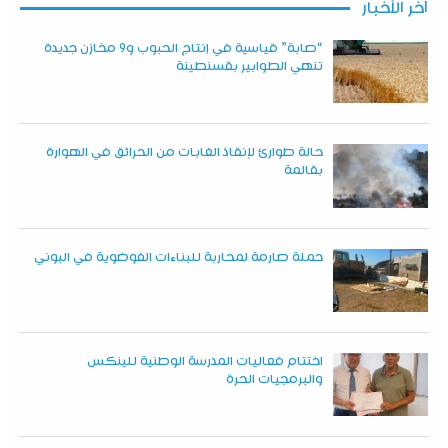
آخر الأخبار
“صابة” قياسية في إنتاج الحبوب و9 مخازن جديدة
تنهي الطوابير بقسنطينة
حالة طوارئ لإنقاذ الغابات من الحرائق في الهوارة
بقالمة
حملة صارمة لمحاربة للبناءات الفوضوية في البوني
اختتام فعاليات المدرسة الوطنية للينكس
والبرمجيات الحرة