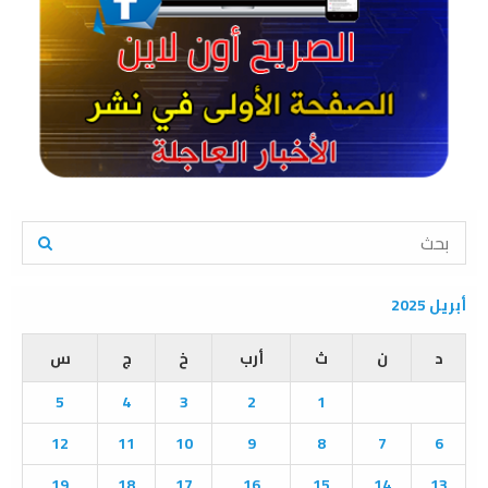
S
e
a
S
r
أبريل 2025
c
E
h
د
ن
ث
أرب
خ
ج
س
f
A
o
5
4
3
2
1
r
R
:
12
11
10
9
8
7
6
C
19
18
17
16
15
14
13