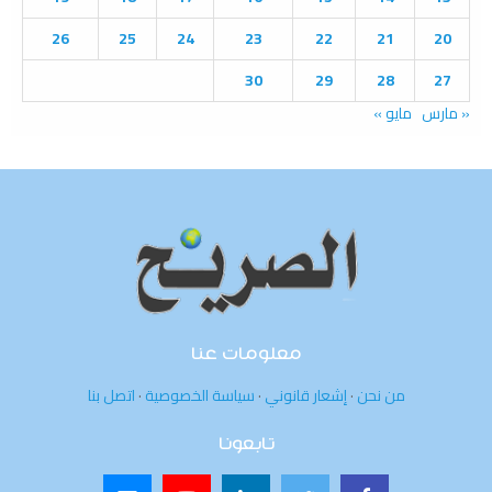
H
26
25
24
23
22
21
20
30
29
28
27
« مارس
مايو »
معلومات عنا
من نحن
·
إشعار قانوني
·
سياسة الخصوصية
·
اتصل بنا
تابعونا