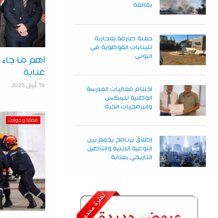
بقالمة
حملة صارمة لمحاربة
للبناءات الفوضوية في
البوني
أهم ما جاء ف
عنابة
19 أبريل 2025
اختتام فعاليات المدرسة
الوطنية للينكس
والبرمجيات الحرة
قضايا و حوادث
إطلاق برنامج يجمع بين
التوعية الدينية والتأصيل
التاريخي بعنابة