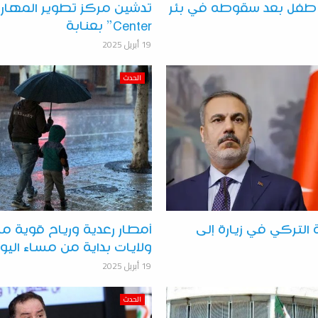
 طفل بعد سقوطه في بئر
Center” بعنابة
19 أبريل 2025
الحدث
ة التركي في زيارة إلى
أمطار رعدية ورياح قوية مر
ولايات بداية من مساء اليو
19 أبريل 2025
الحدث