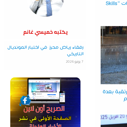
تدشين مركز تطوير المهارات “Skills
يكتبه خميسي غانم
رفقاء رياض محرز في اختبار المونديال
التاريخي
7 يونيو 2026
تقبة بعدة
م