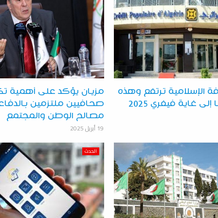
فة الإسلامية ترتفع وهذه
مزيان يؤكد على أهمية ت
ى غاية فيفري 2025
صحافيين ملتزمين بالدفاع
مصالح الوطن والمجتمع
19 أبريل 2025
الحدث