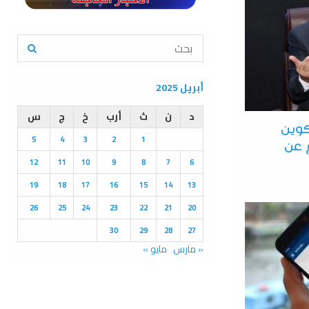
S
e
a
S
r
أبريل 2025
c
E
h
د
ن
ث
أرب
خ
ج
س
f
A
كوين
5
4
3
2
1
o
 عن
r
R
12
11
10
9
8
7
6
:
C
19
18
17
16
15
14
13
26
25
24
23
22
21
20
H
30
29
28
27
« مارس
مايو »