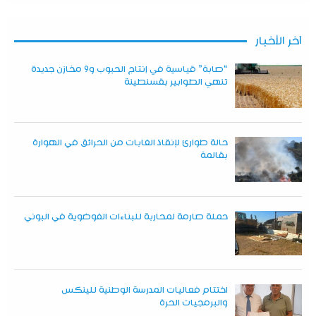
آخر الأخبار
“صابة” قياسية في إنتاج الحبوب و9 مخازن جديدة
تنهي الطوابير بقسنطينة
حالة طوارئ لإنقاذ الغابات من الحرائق في الهوارة
بقالمة
حملة صارمة لمحاربة للبناءات الفوضوية في البوني
اختتام فعاليات المدرسة الوطنية للينكس
والبرمجيات الحرة