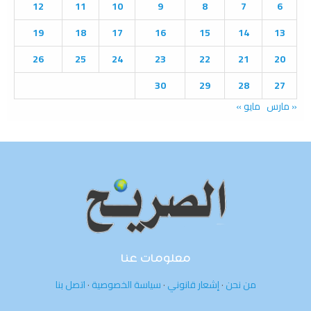
:
12
11
10
9
8
7
6
C
19
18
17
16
15
14
13
H
26
25
24
23
22
21
20
30
29
28
27
« مارس
مايو »
معلومات عنا
من نحن
·
إشعار قانوني
·
سياسة الخصوصية
·
اتصل بنا