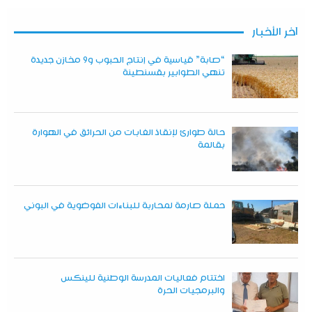
آخر الأخبار
“صابة” قياسية في إنتاج الحبوب و9 مخازن جديدة
تنهي الطوابير بقسنطينة
حالة طوارئ لإنقاذ الغابات من الحرائق في الهوارة
بقالمة
حملة صارمة لمحاربة للبناءات الفوضوية في البوني
اختتام فعاليات المدرسة الوطنية للينكس
والبرمجيات الحرة