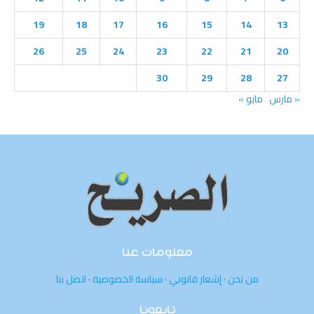
C
19
18
17
16
15
14
13
H
26
25
24
23
22
21
20
30
29
28
27
« مارس
مايو »
معلومات عنا
من نحن
·
إشعار قانوني
·
سياسة الخصوصية
·
اتصل بنا
تابعونا