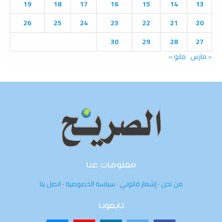
19
18
17
16
15
14
13
H
26
25
24
23
22
21
20
30
29
28
27
« مارس
مايو »
معلومات عنا
من نحن
·
إشعار قانوني
·
سياسة الخصوصية
·
اتصل بنا
تابعونا