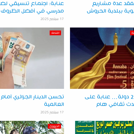
قد عدة مشاريع
عنابة: اجتماع تنسيقي لض
ية ببلدية الحروش
مدرسي في أفضل الظروف
17 سبتمبر 2025
ة
اقتصاد
بمشاركة 21 دولة… عنابة على
تحسن الدينار الجزائري أمام
دث ثقافي هام
العالمية
17 سبتمبر 2025
الجهوي