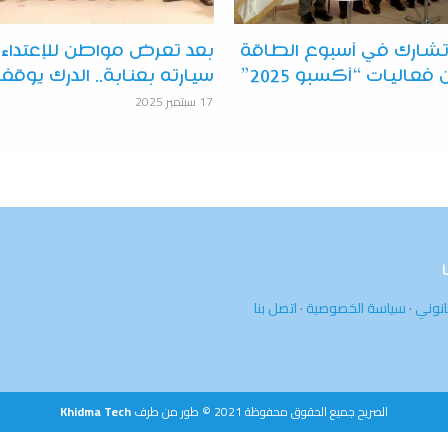
شارك في أسبوع الطاقة
بعد تعرض مواطن للإعتداء
الدولي ضمن فعاليات “أكسبو 2025”
سيارته بعنابة.. الدرك يوقف
17 سبتمبر 2025
انوني
·
سياسة الخصوصية
·
اتصل بنا
الصريح جميع الحقوق محفوظة 2021 © طور من طرف
Khidma Tech