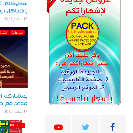
سكيكدة: تف
وهياكل تربو
17 سبتمبر 2025
أخبارعنابة
الثقاف
موعد مع ح
17 سبتمبر 2025
نسخة PDF