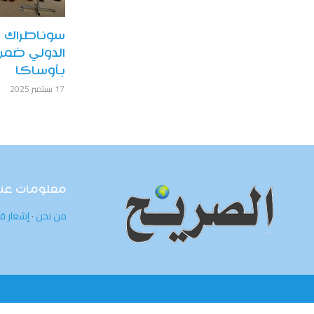
سوناطراك ت
بأوساكا
17 سبتمبر 2025
معلومات عنا
من نحن
·
إشعار ق