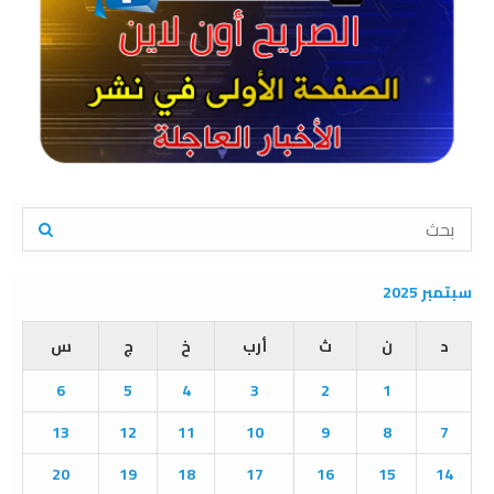
S
e
a
S
r
سبتمبر 2025
c
E
h
د
ن
ث
أرب
خ
ج
س
f
A
o
6
5
4
3
2
1
r
R
:
13
12
11
10
9
8
7
C
20
19
18
17
16
15
14
H