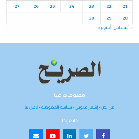
27
26
25
24
23
22
21
30
29
28
« أغسطس
أكتوبر »
معلومات عنا
من نحن
·
إشعار قانوني
·
سياسة الخصوصية
·
اتصل بنا
تابعونا